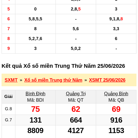
5
0
2,8,
5
3
6
5,8,5,5
-
9,1,8,
8
7
8
5,6
3,3
8
5,2,7,6
-
6
9
3
5,0,2
-
Kết quả Xổ số miền Trung Thứ Năm 25/06/2026
SXMT
»
Xổ số miền Trung thứ Năm
»
XSMT 25/06/2026
Bình Định
Quảng Trị
Quảng Bình
Giải
Mã: BDI
Mã: QT
Mã: QB
75
62
69
G.8
131
664
916
G.7
8809
4127
1153