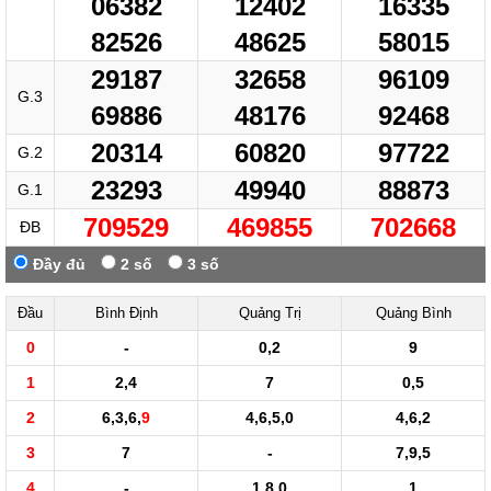
06382
12402
16335
82526
48625
58015
29187
32658
96109
G.3
69886
48176
92468
20314
60820
97722
G.2
23293
49940
88873
G.1
709529
469855
702668
ĐB
Đầy đủ
2 số
3 số
Đầu
Bình Định
Quảng Trị
Quảng Bình
0
-
0,2
9
1
2,4
7
0,5
2
6,3,6,
9
4,6,5,0
4,6,2
3
7
-
7,9,5
4
-
1,8,0
1