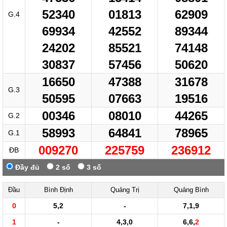
52340
01813
62909
G.4
69934
42552
89344
24202
85521
74148
30837
57456
50620
16650
47388
31678
G.3
50595
07663
19516
00346
08010
44265
G.2
58993
64841
78965
G.1
009270
225759
236912
ĐB
Đầy đủ
2 số
3 số
Đầu
Bình Định
Quảng Trị
Quảng Bình
0
5,2
-
7,1,9
1
-
4,3,0
6,6,
2