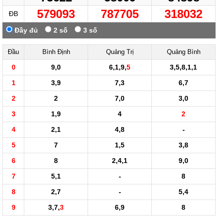
579093
787705
318032
ĐB
Đầy đủ
2 số
3 số
Đầu
Bình Định
Quảng Trị
Quảng Bình
0
9,0
6,1,9,
5
3,5,8,1,1
1
3,9
7,3
6,7
2
2
7,0
3,0
3
1,9
4
2
4
2,1
4,8
-
5
7
1,5
3,8
6
8
2,4,1
9,0
7
5,1
-
8
8
2,7
-
5,4
9
3,7,
3
6,9
8