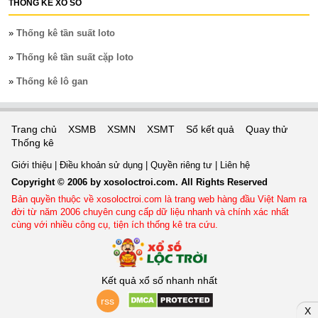
THỐNG KÊ XỔ SỐ
»
Thống kê tần suất loto
»
Thống kê tần suất cặp loto
»
Thống kê lô gan
Trang chủ
XSMB
XSMN
XSMT
Sổ kết quả
Quay thử
Thống kê
Giới thiệu
|
Điều khoản sử dụng
|
Quyền riêng tư
|
Liên hệ
Copyright © 2006 by xosoloctroi.com. All Rights Reserved
Bản quyền thuộc về xosoloctroi.com là trang web hàng đầu Việt Nam ra
đời từ năm 2006 chuyên cung cấp dữ liệu nhanh và chính xác nhất
cùng với nhiều công cụ, tiện ích thống kê tra cứu.
Kết quả xổ số nhanh nhất
rss
X