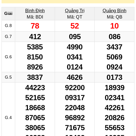
Bình Định
Quảng Trị
Quảng Bình
Giải
Mã: BDI
Mã: QT
Mã: QB
78
52
10
G.8
412
095
086
G.7
5385
4990
3437
8150
0341
5069
G.6
8926
0124
0924
3837
4626
0173
G.5
44223
92200
18939
52165
09317
02341
18668
22048
42261
87065
96892
20826
G.4
38065
71675
55653