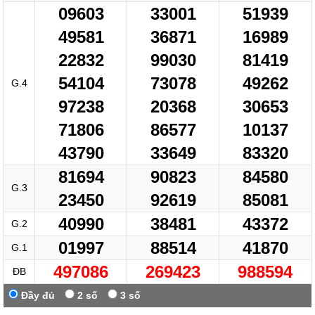
09603
33001
51939
49581
36871
16989
22832
99030
81419
54104
73078
49262
G.4
97238
20368
30653
71806
86577
10137
43790
33649
83320
81694
90823
84580
G.3
23450
92619
85081
40990
38481
43372
G.2
01997
88514
41870
G.1
497086
269423
988594
ĐB
Đầy đủ
2 số
3 số