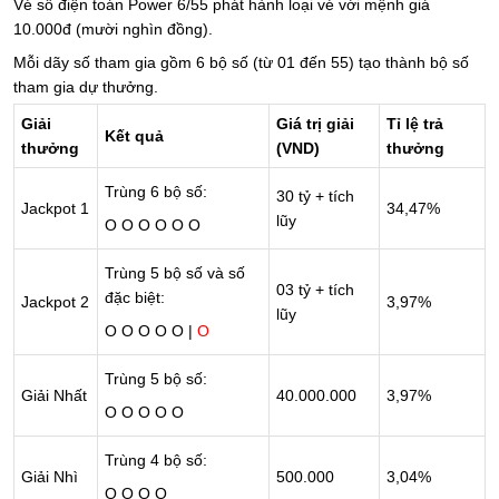
Vé số điện toán Power 6/55 phát hành loại vé với mệnh giá
10.000đ (mười nghìn đồng).
Mỗi dãy số tham gia gồm 6 bộ số (từ 01 đến 55) tạo thành bộ số
tham gia dự thưởng.
Giải
Giá trị giải
Tỉ lệ trả
Kết quả
thưởng
(VND)
thưởng
Trùng 6 bộ số:
30 tỷ + tích
Jackpot 1
34,47%
lũy
O O O O O O
Trùng 5 bộ số và số
03 tỷ + tích
đặc biệt:
Jackpot 2
3,97%
lũy
O O O O O |
O
Trùng 5 bộ số:
Giải Nhất
40.000.000
3,97%
O O O O O
Trùng 4 bộ số:
Giải Nhì
500.000
3,04%
O O O O