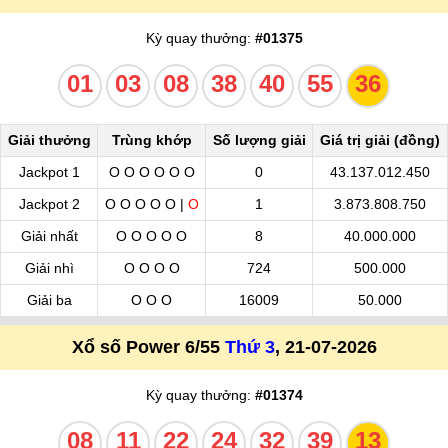
Kỳ quay thưởng:
#01375
01
03
08
38
40
55
36
Giải thưởng
Trùng khớp
Số lượng giải
Giá trị giải (đồng)
Jackpot 1
O O O O O O
0
43.137.012.450
Jackpot 2
O O O O O |
O
1
3.873.808.750
Giải nhất
O O O O O
8
40.000.000
Giải nhì
O O O O
724
500.000
Giải ba
O O O
16009
50.000
Xổ số Power 6/55
Thứ 3
, 21-07-2026
Kỳ quay thưởng:
#01374
08
11
22
24
32
39
13