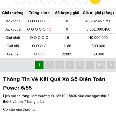
Giải thưởng
Trùng khớp
Số lượng giải
Giá trị giải (đồng)
Jackpot 1
O O O O O O
0
40.232.457.750
Jackpot 2
O O O O O |
O
0
3.551.080.450
Giải nhất
O O O O O
16
40.000.000
Giải nhì
O O O O
1188
500.000
Giải ba
O O O
22805
50.000
1
2
3
4
5
...
139
Thông Tin Về Kết Quả Xổ Số Điện Toán
Power 6/55
Lịch mở thưởng: Mở thưởng từ 18h10-18h30 vào các ngày thứ 3,
thứ 5 và thứ 7 hàng tuần.
Cơ cấu giải thưởng: