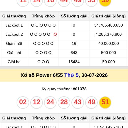
Giải thưởng
Trùng khớp
Số lượng giải
Giá trị giải (đồng)
Jackpot 1
O O O O O O
0
54.705.403.650
Jackpot 2
O O O O O |
O
0
4.285.376.800
Giải nhất
O O O O O
16
40.000.000
Giải nhì
O O O O
643
500.000
Giải ba
O O O
15484
50.000
Xổ số Power 6/55
Thứ 5
, 30-07-2026
Kỳ quay thưởng:
#01378
02
12
24
28
43
49
51
Giải thưởng
Trùng khớp
Số lượng giải
Giá trị giải (đồng)
Jackpot 1
O O O O O O
0
51.543.425.100