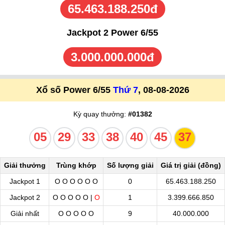
65.463.188.250đ
Jackpot 2 Power 6/55
3.000.000.000đ
Xổ số Power 6/55
Thứ 7
, 08-08-2026
Kỳ quay thưởng:
#01382
05
29
33
38
40
45
37
Giải thưởng
Trùng khớp
Số lượng giải
Giá trị giải (đồng)
Jackpot 1
O O O O O O
0
65.463.188.250
Jackpot 2
O O O O O |
O
1
3.399.666.850
Giải nhất
O O O O O
9
40.000.000