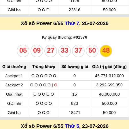
Giải nhì
O O O O
1125
500.000
Giải ba
O O O
22816
50.000
Xổ số Power 6/55
Thứ 7
, 25-07-2026
Kỳ quay thưởng:
#01376
05
09
27
33
37
50
48
Giải thưởng
Trùng khớp
Số lượng giải
Giá trị giải (đồng)
Jackpot 1
O O O O O O
0
45.771.312.000
Jackpot 2
O O O O O |
O
0
3.292.699.950
Giải nhất
O O O O O
15
40.000.000
Giải nhì
O O O O
823
500.000
Giải ba
O O O
18471
50.000
Xổ số Power 6/55
Thứ 5
, 23-07-2026