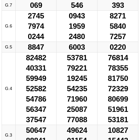
069
546
393
G.7
2745
0943
8271
7974
1959
5840
G.6
0244
2480
7257
8847
6003
0220
G.5
82482
53781
76814
40331
79221
78355
59949
19245
81750
52582
54235
72329
G.4
54786
71960
80699
56347
25087
51961
37547
77088
53181
50647
49624
10827
G.3