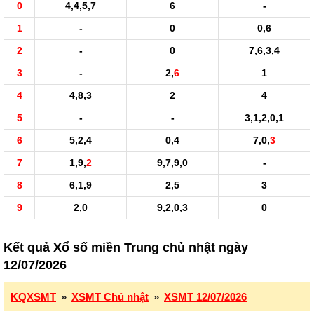
0
4,4,5,7
6
-
1
-
0
0,6
2
-
0
7,6,3,4
3
-
2,
6
1
4
4,8,3
2
4
5
-
-
3,1,2,0,1
6
5,2,4
0,4
7,0,
3
7
1,9,
2
9,7,9,0
-
8
6,1,9
2,5
3
9
2,0
9,2,0,3
0
Kết quả Xổ số miền Trung chủ nhật ngày
12/07/2026
KQXSMT
»
XSMT Chủ nhật
»
XSMT 12/07/2026