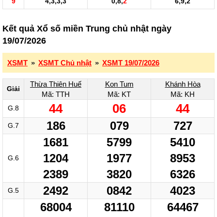
9
4,3,3,3
0,8,
2
6,9,2
Kết quả Xổ số miền Trung chủ nhật ngày
19/07/2026
XSMT
»
XSMT Chủ nhật
»
XSMT 19/07/2026
Thừa Thiên Huế
Kon Tum
Khánh Hòa
Giải
Mã: TTH
Mã: KT
Mã: KH
44
06
44
G.8
186
079
727
G.7
1681
5799
5410
1204
1977
8953
G.6
2389
3820
6326
2492
0842
4023
G.5
68004
81110
64467