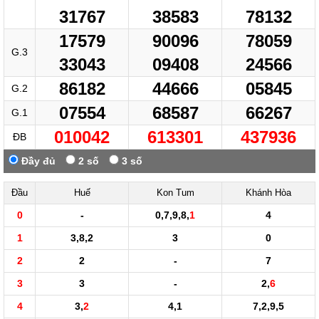
31767
38583
78132
17579
90096
78059
G.3
33043
09408
24566
86182
44666
05845
G.2
07554
68587
66267
G.1
010042
613301
437936
ĐB
Đầy đủ
2 số
3 số
Đầu
Huế
Kon Tum
Khánh Hòa
0
-
0,7,9,8,
1
4
1
3,8,2
3
0
2
2
-
7
3
3
-
2,
6
4
3,
2
4,1
7,2,9,5