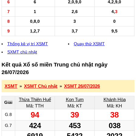
6
6
2,0,9,0
4,2,9,0
7
1
2,6
4,
3
8
0,8,0
3
0
9
1,2,7
3,7
9,5
Thống kê vị trí XSMT
Quay thử XSMT
SXMT chủ nhật
Kết quả Xổ số miền Trung chủ nhật ngày
26/07/2026
XSMT
»
XSMT Chủ nhật
»
XSMT 26/07/2026
Thừa Thiên Huế
Kon Tum
Khánh Hòa
Giải
Mã: TTH
Mã: KT
Mã: KH
94
39
38
G.8
424
453
038
G.7
6919
5432
2022