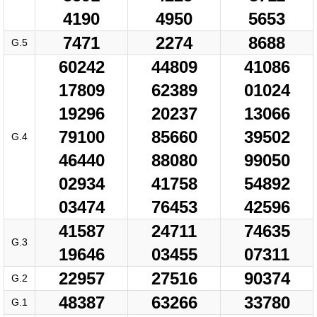
4190
4950
5653
7471
2274
8688
G.5
60242
44809
41086
17809
62389
01024
19296
20237
13066
79100
85660
39502
G.4
46440
88080
99050
02934
41758
54892
03474
76453
42596
41587
24711
74635
G.3
19646
03455
07311
22957
27516
90374
G.2
48387
63266
33780
G.1