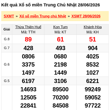
Kết quả Xổ số miền Trung Chủ Nhật 28/06/2026
SXMT
»
Xổ số miền Trung chủ Nhật
»
XSMT 28/06/2026
Thừa Thiên Huế
Kon Tum
Khánh Hòa
Giải
Mã: TTH
Mã: KT
Mã: KH
89
61
51
G.8
428
493
904
G.7
0806
0680
4025
3375
2198
8532
G.6
1497
1449
1027
6197
3106
6221
G.5
14693
89500
99249
12505
70200
59052
22841
84508
97722