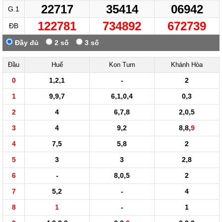
22717
35414
06942
G.1
122781
734892
672739
ĐB
Đầy đủ
2 số
3 số
Đầu
Huế
Kon Tum
Khánh Hòa
0
1,2,1
-
2
1
9,9,7
6,1,0,4
0,3
2
4
6,7,8
2,0,5
3
4
9,2
8,8,
9
4
7,5
5,8
2
5
3
3
2,8
6
-
8,0,5
2
7
5,2
-
4
8
1
-
1