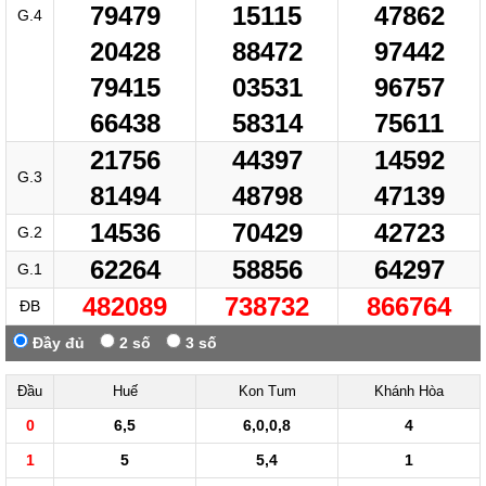
79479
15115
47862
G.4
20428
88472
97442
79415
03531
96757
66438
58314
75611
21756
44397
14592
G.3
81494
48798
47139
14536
70429
42723
G.2
62264
58856
64297
G.1
482089
738732
866764
ĐB
Đầy đủ
2 số
3 số
Đầu
Huế
Kon Tum
Khánh Hòa
0
6,5
6,0,0,8
4
1
5
5,4
1