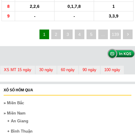
8
2,2,6
0,1,7,8
1
9
-
-
3,3,9
1
2
3
4
5
...
139
XS MT 15 ngày
30 ngày
60 ngày
90 ngày
100 ngày
XỔ SỐ HÔM QUA
»
Miền Bắc
»
Miền Nam
+
An Giang
+
Bình Thuận