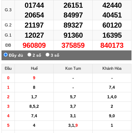
01744
26151
42440
G.3
20654
84997
40451
21197
89327
60120
G.2
12027
91360
16395
G.1
960809
375859
840173
ĐB
Đầy đủ
2 số
3 số
Đầu
Huế
Kon Tum
Khánh Hòa
0
9
-
-
1
8
-
7,4
2
1,7
5,7
1,4,0
3
8,5,2
3,7
2
4
7,4
3,1
9,0
5
4
3,1,
9
1