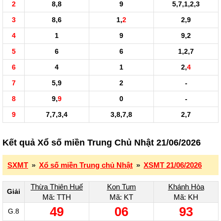
2
8,8
9
5,7,1,2,3
3
8,6
1,
2
2,9
4
1
9
9,2
5
6
6
1,2,7
6
4
1
2,
4
7
5,9
2
-
8
9,
9
0
-
9
7,7,3,4
3,8,7,8
2,7
Kết quả Xổ số miền Trung Chủ Nhật 21/06/2026
SXMT
»
Xổ số miền Trung chủ Nhật
»
XSMT 21/06/2026
Thừa Thiên Huế
Kon Tum
Khánh Hòa
Giải
Mã: TTH
Mã: KT
Mã: KH
49
06
93
G.8