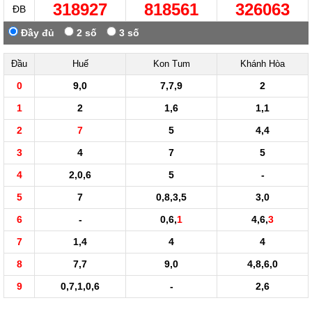
318927
818561
326063
ĐB
Đầy đủ
2 số
3 số
Đầu
Huế
Kon Tum
Khánh Hòa
0
9,0
7,7,9
2
1
2
1,6
1,1
2
7
5
4,4
3
4
7
5
4
2,0,6
5
-
5
7
0,8,3,5
3,0
6
-
0,6,
1
4,6,
3
7
1,4
4
4
8
7,7
9,0
4,8,6,0
9
0,7,1,0,6
-
2,6