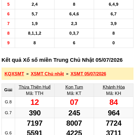
5
2,4
8
6,4,9
6
5,7
6,4,6
6,7
7
1,9
2,3
3,9
8
8,1,1,2
0,3,7
8
9
8
6
0
Kết quả Xổ số miền Trung Chủ Nhật 05/07/2026
KQXSMT
»
XSMT Chủ nhật
»
XSMT 05/07/2026
Thừa Thiên Huế
Kon Tum
Khánh Hòa
Giải
Mã: TTH
Mã: KT
Mã: KH
12
07
84
G.8
390
245
964
G.7
7197
8007
7724
5591
4225
3711
G.6