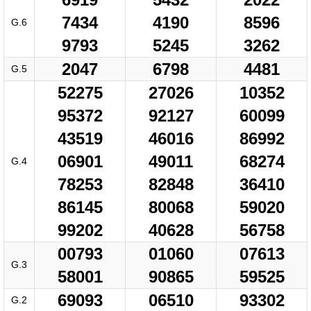
7434
4190
8596
G.6
9793
5245
3262
2047
6798
4481
G.5
52275
27026
10352
95372
92127
60099
43519
46016
86992
06901
49011
68274
G.4
78253
82848
36410
86145
80068
59020
99202
40628
56758
00793
01060
07613
G.3
58001
90865
59525
69093
06510
93302
G.2