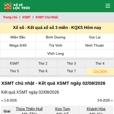
Trang chủ
XSMT
XSMT Chủ Nhật
Xổ số - Kết quả xổ số 3 miền - KQXS Hôm nay
Miền Bắc
Bình Dương
Gia Lai
Mega 6/45
Trà Vinh
Ninh Thuận
Vĩnh Long
XSMT
Thứ 2
Thứ 3
Thứ 4
Thứ 5
Thứ 6
Thứ 7
Chủ Nhật
XSMT chủ nhật - Kết quả XSMT ngày 02/08/2026
Kết quả XSMT ngày 02/08/2026
« 1-8-2026
3-8-2026 »
Thừa Thiên Huế
Kon Tum
Khánh Hòa
Giải