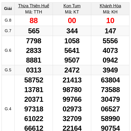
Thừa Thiên Huế
Kon Tum
Khánh Hòa
Giải
Mã: TTH
Mã: KT
Mã: KH
88
00
10
G.8
565
344
147
G.7
7798
1058
5556
2833
5641
4073
G.6
8881
9507
0942
0313
2472
3949
G.5
58752
21413
63804
13781
98780
73588
20371
99766
30479
97318
02973
06527
G.4
61022
32709
58990
66612
22164
90754