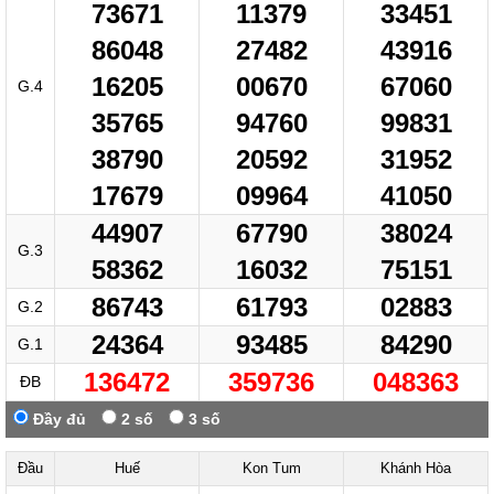
73671
11379
33451
86048
27482
43916
16205
00670
67060
G.4
35765
94760
99831
38790
20592
31952
17679
09964
41050
44907
67790
38024
G.3
58362
16032
75151
86743
61793
02883
G.2
24364
93485
84290
G.1
136472
359736
048363
ĐB
Đầy đủ
2 số
3 số
Đầu
Huế
Kon Tum
Khánh Hòa