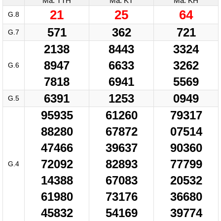
Mã: TTH
Mã: KT
Mã: KH
21
25
64
G.8
571
362
721
G.7
2138
8443
3324
8947
6633
3262
G.6
7818
6941
5569
6391
1253
0949
G.5
95935
61260
79317
88280
67872
07514
47466
39637
90360
72092
82893
77799
G.4
14388
67083
20532
61980
73176
36680
45832
54169
39774