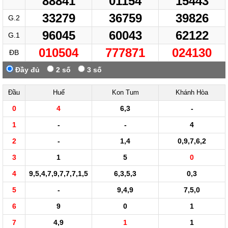
88841
01154
15443
33279
36759
39826
G.2
96045
60043
62122
G.1
010504
777871
024130
ĐB
Đầy đủ
2 số
3 số
Đầu
Huế
Kon Tum
Khánh Hòa
0
4
6,3
-
1
-
-
4
2
-
1,4
0,9,7,6,2
3
1
5
0
4
9,5,4,7,9,7,7,7,1,5
6,3,5,3
0,3
5
-
9,4,9
7,5,0
6
9
0
1
7
4,9
1
1