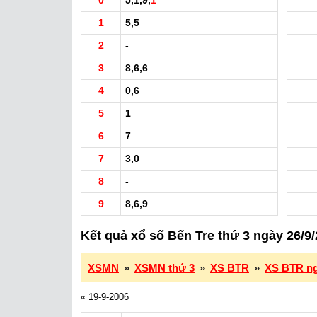
0
5,1,9,
1
1
5,5
2
-
3
8,6,6
4
0,6
5
1
6
7
7
3,0
8
-
9
8,6,9
Kết quả xổ số Bến Tre thứ 3 ngày 26/9
XSMN
»
XSMN thứ 3
»
XS BTR
»
XS BTR ng
« 19-9-2006