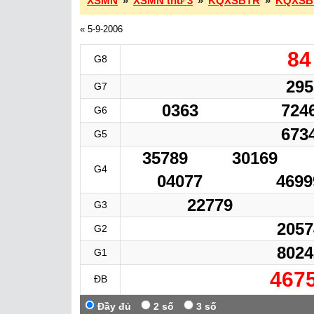
XSMN
»
XSMN thứ 3
»
KQXSBTR
»
KQXSBT
« 5-9-2006
84
G8
295
G7
0363
724
G6
673
G5
35789
30169
G4
04077
4699
22779
G3
2057
G2
8024
G1
467
ĐB
Đầy đủ
2 số
3 số