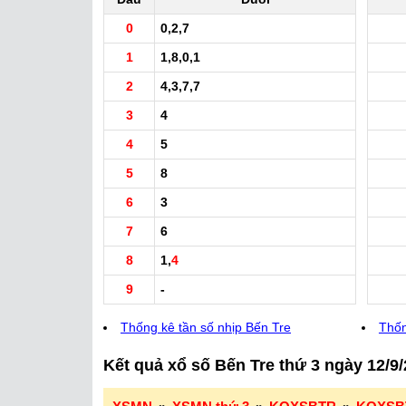
0
0,2,7
1
1,8,0,1
2
4,3,7,7
3
4
4
5
5
8
6
3
7
6
8
1,
4
9
-
Thống kê tần số nhịp Bến Tre
Thốn
Kết quả xổ số Bến Tre thứ 3 ngày 12/9