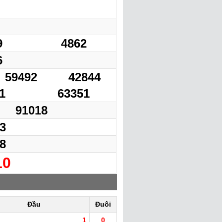
9
4862
6
59492
42844
1
63351
91018
3
8
10
Đầu
Đuôi
1
0