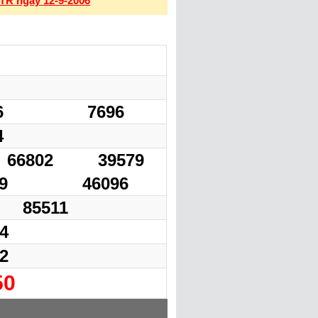
R ngày 12-9-2006
6
7696
4
66802
39579
9
46096
85511
4
2
50