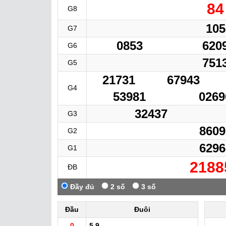
84
G8
105
G7
0853
620
G6
751
G5
21731
67943
G4
53981
0269
32437
G3
8609
G2
6296
G1
2188
ĐB
Đầy đủ
2 số
3 số
Đầu
Đuôi
0
5,9