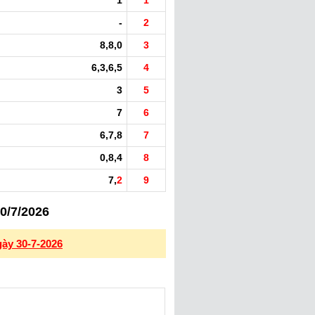
1
1
-
2
8,8,0
3
6,3,6,5
4
3
5
7
6
6,7,8
7
0,8,4
8
7,
2
9
0/7/2026
ày 30-7-2026