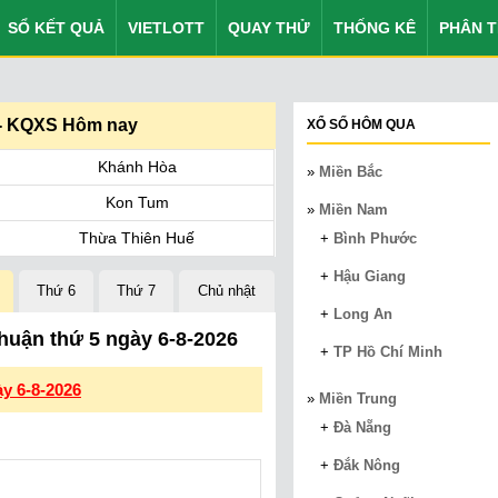
SỔ KẾT QUẢ
VIETLOTT
QUAY THỬ
THỐNG KÊ
PHÂN T
n - KQXS Hôm nay
XỔ SỐ HÔM QUA
Khánh Hòa
»
Miền Bắc
Kon Tum
»
Miền Nam
Thừa Thiên Huế
+
Bình Phước
+
Hậu Giang
Thứ 6
Thứ 7
Chủ nhật
+
Long An
huận thứ 5 ngày 6-8-2026
+
TP Hồ Chí Minh
y 6-8-2026
»
Miền Trung
+
Đà Nẵng
+
Đắk Nông