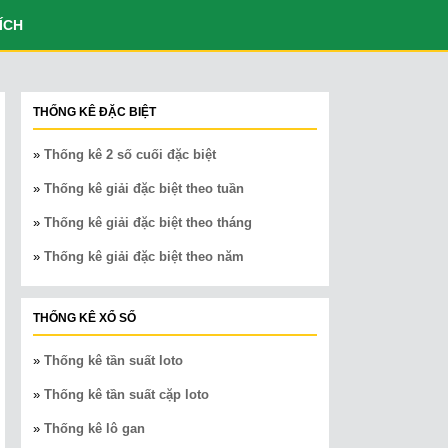
ÍCH
THỐNG KÊ ĐẶC BIỆT
»
Thống kê 2 số cuối đặc biệt
»
Thống kê giải đặc biệt theo tuần
»
Thống kê giải đặc biệt theo tháng
»
Thống kê giải đặc biệt theo năm
THỐNG KÊ XỔ SỐ
»
Thống kê tần suất loto
»
Thống kê tần suất cặp loto
»
Thống kê lô gan