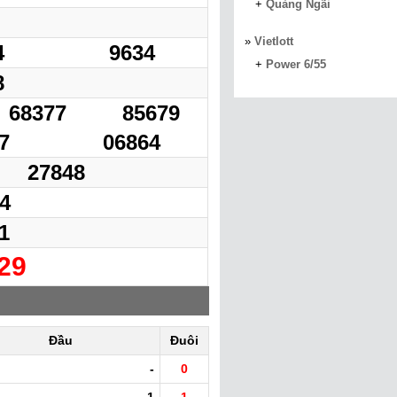
+
Quảng Ngãi
»
Vietlott
4
9634
+
Power 6/55
8
68377
85679
7
06864
27848
4
1
29
Đầu
Đuôi
-
0