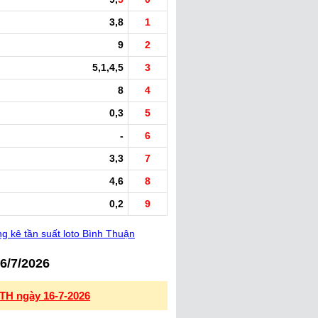
3,8
1
9
2
5,1,4,5
3
8
4
0,3
5
-
6
3,3
7
4,6
8
0,2
9
g kê tần suất loto Bình Thuận
6/7/2026
H ngày 16-7-2026