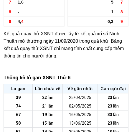
7
1,6
5
7
8
-
1
8
9
4,
4
0,3
9
Kết quả quay thử XSNT được lấy từ kết quả xổ số Ninh
Thuận mở thưởng ngày 11/09/2020 trong quá khứ. Bảng
kết quả quay thử XSNT chỉ mang tính chất cung cấp thêm
thông tin cho người dùng.
Thống kê lô gan XSNT Thứ 6
Lo gan
Lần chưa về
Về gần nhất
Gan cực đại
39
22
lần
25/04/2025
23
lần
74
21
lần
02/05/2025
23
lần
67
19
lần
16/05/2025
33
lần
58
15
lần
13/06/2025
23
lần
52
14
lần
20/06/2025
19
lần