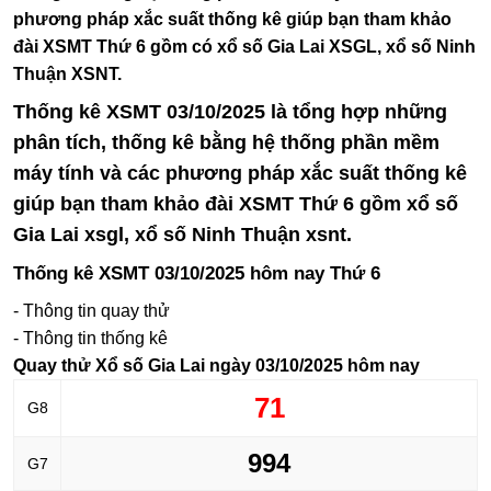
phương pháp xắc suất thống kê giúp bạn tham khảo
đài XSMT Thứ 6 gồm có xổ số Gia Lai XSGL, xổ số Ninh
Thuận XSNT.
Thống kê XSMT 03/10/2025 là tổng hợp những
phân tích, thống kê bằng hệ thống phần mềm
máy tính và các phương pháp xắc suất thống kê
giúp bạn tham khảo đài XSMT Thứ 6 gồm xổ số
Gia Lai xsgl, xổ số Ninh Thuận xsnt.
Thống kê XSMT 03/10/2025 hôm nay Thứ 6
- Thông tin quay thử
- Thông tin thống kê
Quay thử Xổ số Gia Lai ngày 03/10/2025 hôm nay
71
G8
994
G7