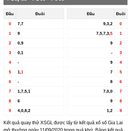
Đầu
Đuôi
Đầu
Đuôi
0
7,7
9,3,2
0
1
9
7,5,7,3,
5
1
2
0,9
9
2
3
0,1
-
3
4
-
9
4
5
1,
1
7
5
6
-
8
6
7
1,7,5,1
7,0,0
7
8
6
9
8
9
4,0,8,2
1,2
9
Kết quả quay thử XSGL được lấy từ kết quả xổ số Gia Lai
mở thưởng ngày 11/09/2020 trong quá khứ. Bảng kết quả