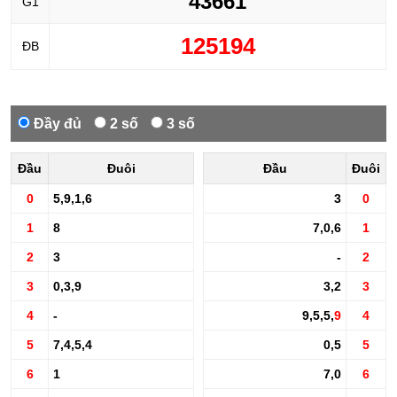
43661
G1
125194
ĐB
Đầy đủ
2 số
3 số
Đầu
Đuôi
Đầu
Đuôi
0
5,9,1,6
3
0
1
8
7,0,6
1
2
3
-
2
3
0,3,9
3,2
3
4
-
9,5,5,
9
4
5
7,4,5,4
0,5
5
6
1
7,0
6