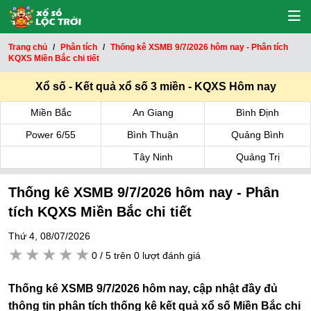
Trang chủ
Phân tích
Thống kê XSMB 9/7/2026 hôm nay - Phân tích
KQXS Miền Bắc chi tiết
Xổ số - Kết quả xổ số 3 miền - KQXS Hôm nay
Miền Bắc
An Giang
Bình Định
Power 6/55
Bình Thuận
Quảng Bình
Tây Ninh
Quảng Trị
Thống kê XSMB 9/7/2026 hôm nay - Phân
tích KQXS Miền Bắc chi tiết
Thứ 4, 08/07/2026
1 star
2 stars
3 stars
4 stars
5 stars
0 / 5 trên 0 lượt đánh giá
Thống kê XSMB 9/7/2026 hôm nay, cập nhật đầy đủ
thông tin phân tích thống kê kết quả xổ số Miền Bắc chi