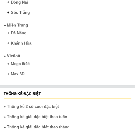
+
Đồng Nai
+
Sóc Trăng
»
Miền Trung
+
Đà Nẵng
+
Khánh Hòa
»
Vietlott
+
Mega 6/45
+
Max 3D
THỐNG KÊ ĐẶC BIỆT
»
Thống kê 2 số cuối đặc biệt
»
Thống kê giải đặc biệt theo tuần
»
Thống kê giải đặc biệt theo tháng