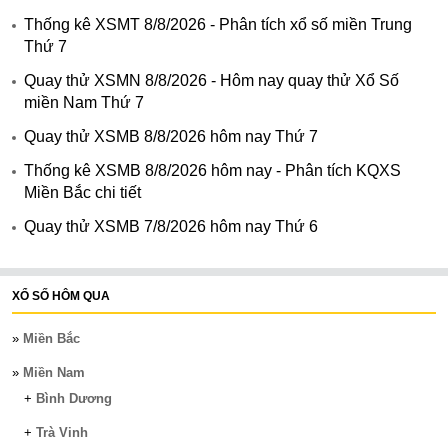
Thống kê XSMT 8/8/2026 - Phân tích xổ số miền Trung
Thứ 7
Quay thử XSMN 8/8/2026 - Hôm nay quay thử Xổ Số
miền Nam Thứ 7
Quay thử XSMB 8/8/2026 hôm nay Thứ 7
Thống kê XSMB 8/8/2026 hôm nay - Phân tích KQXS
Miền Bắc chi tiết
Quay thử XSMB 7/8/2026 hôm nay Thứ 6
XỔ SỐ HÔM QUA
»
Miền Bắc
»
Miền Nam
+
Bình Dương
+
Trà Vinh