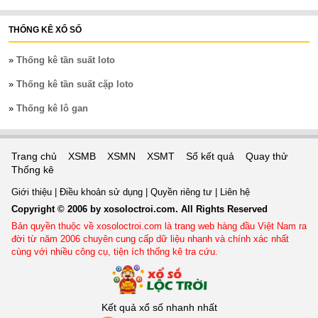
THỐNG KÊ XỔ SỐ
»
Thống kê tần suất loto
»
Thống kê tần suất cặp loto
»
Thống kê lô gan
Trang chủ
XSMB
XSMN
XSMT
Sổ kết quả
Quay thử
Thống kê
Giới thiệu
|
Điều khoản sử dụng
|
Quyền riêng tư
|
Liên hệ
Copyright © 2006 by xosoloctroi.com. All Rights Reserved
Bản quyền thuộc về xosoloctroi.com là trang web hàng đầu Việt Nam ra
đời từ năm 2006 chuyên cung cấp dữ liệu nhanh và chính xác nhất
cùng với nhiều công cụ, tiện ích thống kê tra cứu.
Kết quả xổ số nhanh nhất