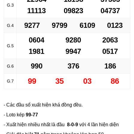
G.3
11113
09823
04737
9277
9799
6109
0123
G.4
0604
9280
2063
G.5
1981
9947
0517
990
376
186
G.6
99
35
03
86
G.7
- Các đầu số xuất hiện khá đồng đều.
- Loto kép
99-77
- Xuất hiện nhiều nhất là đầu
8-0-9
với 4 lần hiện diện