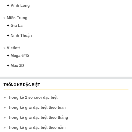
+
Vĩnh Long
»
Miền Trung
+
Gia Lai
+
Ninh Thuận
»
Vietlott
+
Mega 6/45
+
Max 3D
THỐNG KÊ ĐẶC BIỆT
»
Thống kê 2 số cuối đặc biệt
»
Thống kê giải đặc biệt theo tuần
»
Thống kê giải đặc biệt theo tháng
»
Thống kê giải đặc biệt theo năm