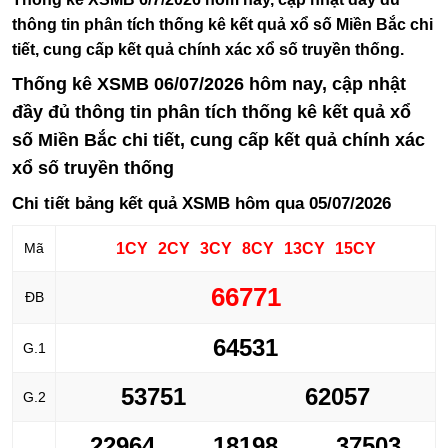
thông tin phân tích thống kê kết quả xổ số Miền Bắc chi
tiết, cung cấp kết quả chính xác xổ số truyền thống.
Thống kê XSMB 06/07/2026 hôm nay, cập nhật
đầy đủ thông tin phân tích thống kê kết quả xổ
số Miền Bắc chi tiết, cung cấp kết quả chính xác
xổ số truyền thống
Chi tiết bảng kết quả XSMB hôm qua 05/07/2026
Mã
1CY
2CY
3CY
8CY
13CY
15CY
66771
ĐB
64531
G.1
53751
62057
G.2
22964
18198
37503