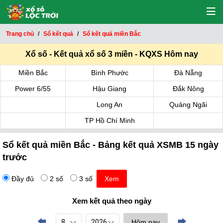
Trang chủ
Sổ kết quả
Sổ kết quả miền Bắc
Xổ số - Kết quả xổ số 3 miền - KQXS Hôm nay
Miền Bắc
Bình Phước
Đà Nẵng
Power 6/55
Hậu Giang
Đắk Nông
Long An
Quảng Ngãi
TP Hồ Chí Minh
Sổ kết quả miền Bắc - Bảng kết quả XSMB 15 ngày
trước
Đầy đủ
2 số
3 số
Xem
Xem kết quả theo ngày
Hôm nay