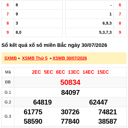
6
8
-
6
7
9
1
7
8
3
6,9,3
8
9
8,0
5,3,7,3
9
Sổ kết quả xổ số miền Bắc ngày 30/07/2026
SXMB
»
XSMB Thứ 5
»
XSMB 30/07/2026
Mã
2EC
5EC
6EC
13EC
14EC
15EC
50834
ĐB
84097
G.1
64819
62447
G.2
61775
30726
74821
G.3
58590
77840
38587