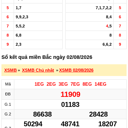
5
1,7
7,1,7,2,2
5
6
9,9,2,3
8,4
6
7
5,5,2
4
,5
7
8
6,8
8
8
9
2,3
6,6,2
9
Sổ kết quả miền Bắc ngày 02/08/2026
XSMB
»
XSMB Chủ nhật
»
XSMB 02/08/2026
Mã
1EG
2EG
3EG
7EG
8EG
14EG
11909
ĐB
01183
G.1
86638
28428
G.2
50294
48741
18207