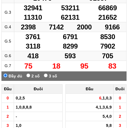
32941
53211
66869
G.3
11310
62131
21652
2398
7142
2000
9166
G.4
3761
6791
8530
G.5
3118
8299
7902
418
593
705
G.6
75
18
95
83
G.7
Đầy đủ
2 số
3 số
Đầu
Đuôi
Đầu
Đuôi
0
0,2,5
6
,1,0,3
0
1
1,0,8,8,8
4,1,3,6,9
1
2
-
5,4,0
2
3
1,0
9,8
3