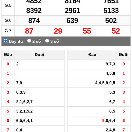
4852
8164
7651
G.5
8392
2961
5133
874
639
502
G.6
87
29
55
52
G.7
Đầy đủ
2 số
3 số
Đầu
Đuôi
Đầu
Đuôi
0
2
9,7,3
0
1
-
4,5,6
1
2
7,9
4,4,5,9,0,5
2
3
0,3,9
5,3
3
4
2,1,6,2,7
6,7
4
5
3,2,1,5,2
6,5
5
6
6,5,6,4,1
9
,6,6,4
6
7
0,4
2,4,8
7