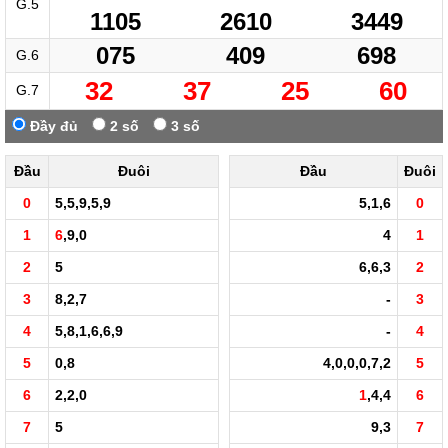
G.5
1105
2610
3449
075
409
698
G.6
32
37
25
60
G.7
Đầy đủ
2 số
3 số
Đầu
Đuôi
Đầu
Đuôi
0
5,5,9,5,9
5,1,6
0
1
6
,9,0
4
1
2
5
6,6,3
2
3
8,2,7
-
3
4
5,8,1,6,6,9
-
4
5
0,8
4,0,0,0,7,2
5
6
2,2,0
1
,4,4
6
7
5
9,3
7