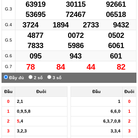
63919
30115
92661
G.3
53695
72467
06518
3724
1894
2733
9432
G.4
4877
0072
0502
G.5
7833
5986
6061
095
943
601
G.6
78
84
44
82
G.7
Đầy đủ
2 số
3 số
Đầu
Đuôi
Đầu
Đuôi
0
2,1
1
0
1
0,9,5,8
6,6,0
1
2
5
,4
6,3,7,0,8
2
3
3,2,3
3,3,4
3