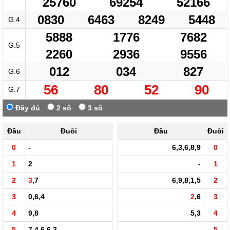
25760
69254
52166
0830
6463
8249
5448
G.4
5888
1776
7682
G.5
2260
2936
9556
012
034
827
G.6
56
80
52
90
G.7
Đầy đủ
2 số
3 số
Đầu
Đuôi
Đầu
Đuôi
0
-
6,3,6,8,9
0
1
2
-
1
2
3
,7
6,9,8,1,5
2
3
0,6,4
2
,6
3
4
9,8
5,3
4
5
7,4,6,6,2
-
5