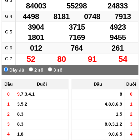
G.3
84003
55298
24833
4498
8181
0748
7913
G.4
3904
3715
4923
G.5
1801
7169
9455
012
764
261
G.6
52
80
91
54
G.7
Đầy đủ
2 số
3 số
Đầu
Đuôi
Đầu
Đuôi
0
9
,7,3,4,1
8
0
1
3,5,2
4,8,0,6,9
1
2
8,3
1,5
2
3
8,3
8,0,3,1,2
3
4
1,8
9,0,6,5
4