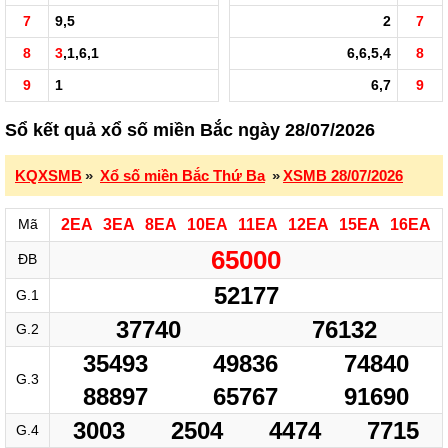
7
9,5
2
7
8
3
,1,6,1
6,6,5,4
8
9
1
6,7
9
Sổ kết quả xổ số miền Bắc ngày 28/07/2026
KQXSMB
»
Xổ số miền Bắc Thứ Ba
»
XSMB 28/07/2026
Mã
2EA
3EA
8EA
10EA
11EA
12EA
15EA
16EA
65000
ĐB
52177
G.1
37740
76132
G.2
35493
49836
74840
G.3
88897
65767
91690
3003
2504
4474
7715
G.4