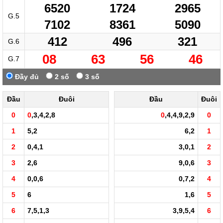
6520
1724
2965
G.5
7102
8361
5090
412
496
321
G.6
08
63
56
46
G.7
Đầy đủ
2 số
3 số
Đầu
Đuôi
Đầu
Đuôi
0
0
,3,4,2,8
0
,4,4,9,2,9
0
1
5,2
6,2
1
2
0,4,1
3,0,1
2
3
2,6
9,0,6
3
4
0,0,6
0,7,2
4
5
6
1,6
5
6
7,5,1,3
3,9,5,4
6