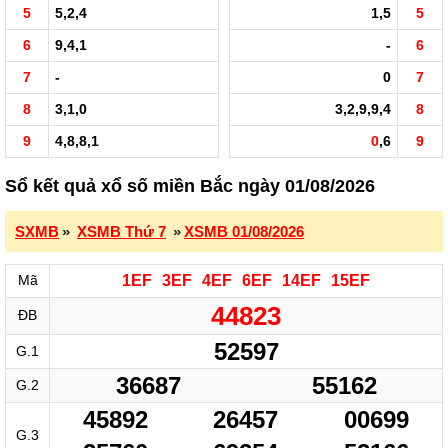
5
5,2,4
1,5
5
6
9,4,1
-
6
7
-
0
7
8
3,1,0
3,2,9,9,4
8
9
4,8,8,1
0
,6
9
Sổ kết quả xổ số miền Bắc ngày 01/08/2026
SXMB
»
XSMB Thứ 7
»
XSMB 01/08/2026
Mã
1EF
3EF
4EF
6EF
14EF
15EF
44823
ĐB
52597
G.1
36687
55162
G.2
45892
26457
00699
G.3