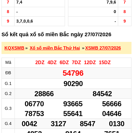
7
7,4
7,9,6
7
8
-
0
8
9
3,7,0,0,6
-
9
Sổ kết quả xổ số miền Bắc ngày 27/07/2026
KQXSMB
»
Xổ số miền Bắc Thứ Hai
»
XSMB 27/07/2026
Mã
2DZ
4DZ
6DZ
7DZ
12DZ
15DZ
54796
ĐB
90290
G.1
28866
84542
G.2
06770
93665
56666
G.3
78753
55641
04646
0042
3127
8547
0130
G.4