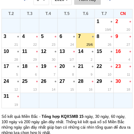
T.2
T.3
T.4
T.5
T.6
T.7
CN
1
2
19/6
20
3
4
5
6
7
8
9
21
22
23
24
25/6
26
27
10
11
12
13
14
15
16
28
29
30
1/7
2
3
4
17
18
19
20
21
22
23
5
6
7
8
9
10
11
24
25
26
27
28
29
30
12
13
14
15
16
17
18
31
19
Sổ kết quả Miền Bắc -
Tổng hợp KQXSMB 15
ngày, 30 ngày, 60 ngày,
100 ngày và 200 ngày gần đây nhất. Thống kê kết quả xổ số Miền Bắc
những ngày gần đây nhất giúp bạn có những cái nhìn tổng quan để đưa ra
những lựa chọn hợp lý nhất.