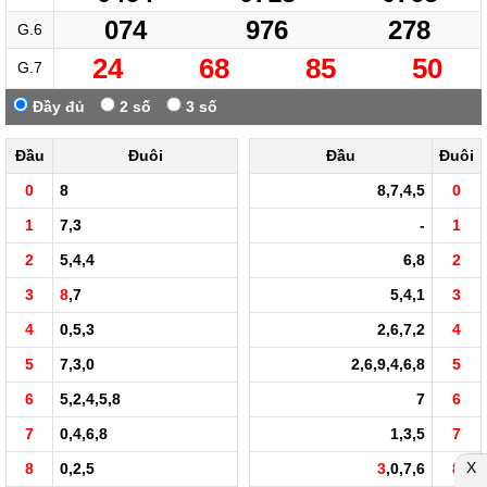
074
976
278
G.6
24
68
85
50
G.7
Đầy đủ
2 số
3 số
Đầu
Đuôi
Đầu
Đuôi
0
8
8,7,4,5
0
1
7,3
-
1
2
5,4,4
6,8
2
3
8
,7
5,4,1
3
4
0,5,3
2,6,7,2
4
5
7,3,0
2,6,9,4,6,8
5
6
5,2,4,5,8
7
6
7
0,4,6,8
1,3,5
7
X
8
0,2,5
3
,0,7,6
8