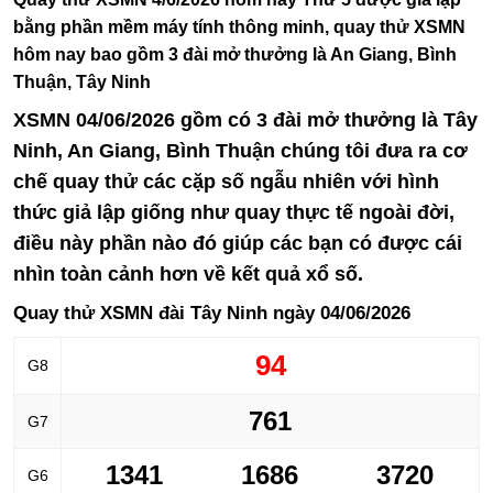
bằng phần mềm máy tính thông minh, quay thử XSMN
hôm nay bao gồm 3 đài mở thưởng là An Giang, Bình
Thuận, Tây Ninh
XSMN 04/06/2026 gồm có 3 đài mở thưởng là Tây
Ninh, An Giang, Bình Thuận chúng tôi đưa ra cơ
chế quay thử các cặp số ngẫu nhiên với hình
thức giả lập giống như quay thực tế ngoài đời,
điều này phần nào đó giúp các bạn có được cái
nhìn toàn cảnh hơn về kết quả xổ số.
Quay thử XSMN đài Tây Ninh ngày 04/06/2026
94
G8
761
G7
1341
1686
3720
G6