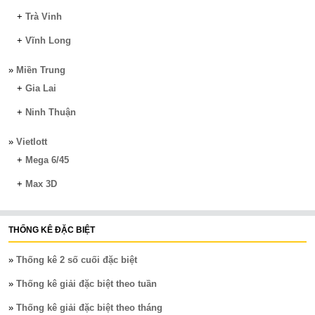
+
Trà Vinh
+
Vĩnh Long
»
Miền Trung
+
Gia Lai
+
Ninh Thuận
»
Vietlott
+
Mega 6/45
+
Max 3D
THỐNG KÊ ĐẶC BIỆT
»
Thống kê 2 số cuối đặc biệt
»
Thống kê giải đặc biệt theo tuần
»
Thống kê giải đặc biệt theo tháng