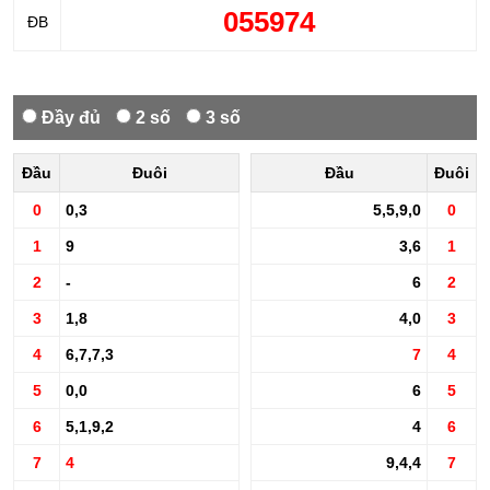
055974
ĐB
Đầy đủ
2 số
3 số
Đầu
Đuôi
Đầu
Đuôi
0
0,3
5,5,9,0
0
1
9
3,6
1
2
-
6
2
3
1,8
4,0
3
4
6,7,7,3
7
4
5
0,0
6
5
6
5,1,9,2
4
6
7
4
9,4,4
7