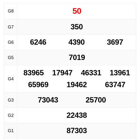
50
G8
350
G7
6246
4390
3697
G6
7019
G5
83965
17947
46331
13961
G4
65969
19462
63747
73043
25700
G3
22438
G2
87303
G1