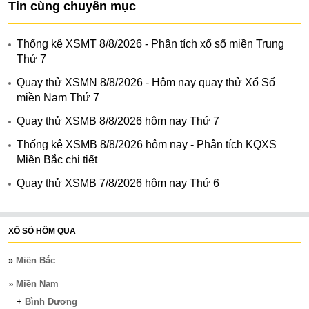
Tin cùng chuyên mục
Thống kê XSMT 8/8/2026 - Phân tích xổ số miền Trung
Thứ 7
Quay thử XSMN 8/8/2026 - Hôm nay quay thử Xổ Số
miền Nam Thứ 7
Quay thử XSMB 8/8/2026 hôm nay Thứ 7
Thống kê XSMB 8/8/2026 hôm nay - Phân tích KQXS
Miền Bắc chi tiết
Quay thử XSMB 7/8/2026 hôm nay Thứ 6
XỔ SỐ HÔM QUA
»
Miền Bắc
»
Miền Nam
+
Bình Dương