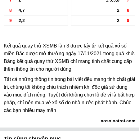
7
2
1,5,3,8
7
8
4,7
2
8
9
2,2
2
9
Kết quả quay thử XSMB lần 3 được lấy từ kết quả xổ số
miền Bắc được mở thưởng ngày 17/11/2021 trong quá khứ.
Bảng kết quả quay thử XSMB chỉ mang tính chất cung cấp
thêm thông tin cho người dùng.
Tất cả những thông tin trong bài viết đều mang tính chất giải
trí, chúng tôi không chịu trách nhiệm khi độc giả sử dụng
vào mục đích riêng. Tuyệt đối không chơi lô đề vì là bất hợp
pháp, chỉ nên mua vé xổ số do nhà nước phát hành. Chúc
các bạn nhiều may mắn
xosoloctroi.com
Tin cùng chuyên mục