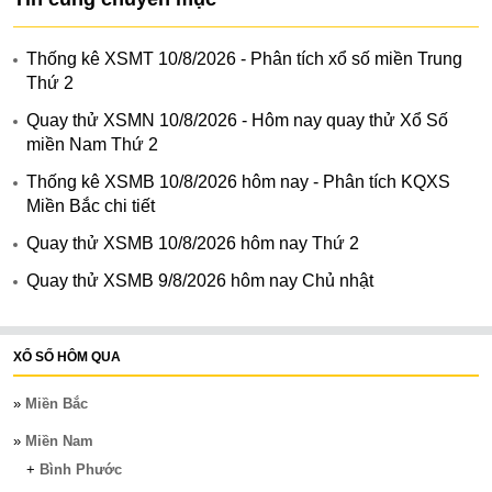
Thống kê XSMT 10/8/2026 - Phân tích xổ số miền Trung
Thứ 2
Quay thử XSMN 10/8/2026 - Hôm nay quay thử Xổ Số
miền Nam Thứ 2
Thống kê XSMB 10/8/2026 hôm nay - Phân tích KQXS
Miền Bắc chi tiết
Quay thử XSMB 10/8/2026 hôm nay Thứ 2
Quay thử XSMB 9/8/2026 hôm nay Chủ nhật
XỔ SỐ HÔM QUA
»
Miền Bắc
»
Miền Nam
+
Bình Phước