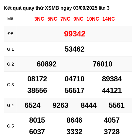
Kết quả quay thử XSMB ngày 03/09/2025 lần 3
Mã
3NC
5NC
7NC
9NC
10NC
14NC
99342
ĐB
53462
G.1
60892
76010
G.2
08172
04710
89384
G.3
38556
56517
44121
6524
9263
8444
5561
G.4
8015
8646
4057
G.5
6037
3332
3728