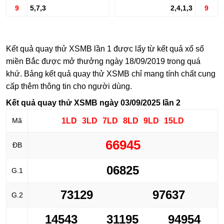
9
5,7,3
2,4,1,3
9
Kết quả quay thử XSMB lần 1 được lấy từ kết quả xổ số
miền Bắc được mở thưởng ngày 18/09/2019 trong quá
khứ. Bảng kết quả quay thử XSMB chỉ mang tính chất cung
cấp thêm thông tin cho người dùng.
Kết quả quay thử XSMB ngày 03/09/2025 lần 2
Mã
1LD
3LD
7LD
8LD
9LD
15LD
66945
ĐB
06825
G.1
73129
97637
G.2
14543
31195
94954