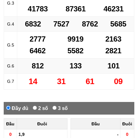
G.3
41783
87361
46231
6832
7527
8762
5685
G.4
2777
9919
2163
G.5
6462
5582
2821
812
133
101
G.6
14
31
61
09
G.7
Đầy đủ
2 số
3 số
Đầu
Đuôi
Đầu
Đuôi
0
1,9
-
0