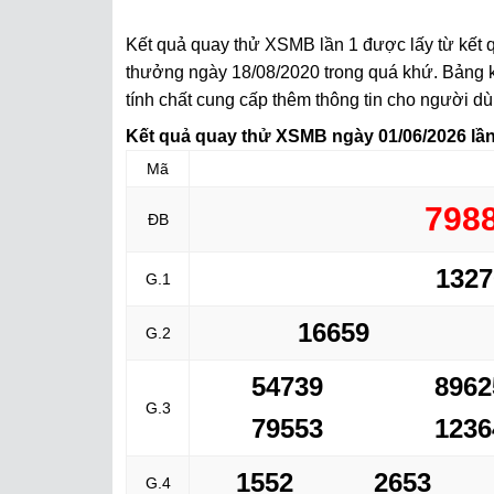
Kết quả quay thử XSMB lần 1 được lấy từ kết
thưởng ngày 18/08/2020 trong quá khứ. Bảng 
tính chất cung cấp thêm thông tin cho người dù
Kết quả quay thử XSMB ngày 01/06/2026 lần
Mã
798
ĐB
1327
G.1
16659
G.2
54739
8962
G.3
79553
1236
1552
2653
G.4