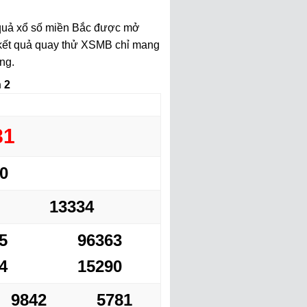
 quả xổ số miền Bắc được mở
kết quả quay thử XSMB chỉ mang
ng.
 2
81
0
13334
5
96363
4
15290
9842
5781