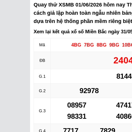
Quay thử XSMB 01/06/2026 hôm nay Th
cách giả lập hoàn toàn ngẫu nhiên bản
dựa trên hệ thống phần mềm riêng biệ
Xem lại kết quả xổ số Miền Bắc ngày 31/0
Mã
4BG
7BG
8BG
9BG
10B
240
ĐB
8144
G.1
92978
G.2
08957
4741
G.3
98331
4086
7717
7829
G.4