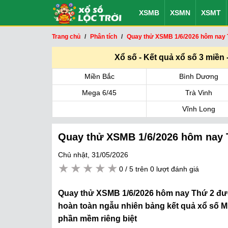
XSMB
XSMN
XSMT
Trang chủ
Phân tích
Quay thử XSMB 1/6/2026 hôm nay 
Xổ số - Kết quả xổ số 3 miề
Miền Bắc
Bình Dương
Mega 6/45
Trà Vinh
Vĩnh Long
Quay thử XSMB 1/6/2026 hôm nay 
Chủ nhật, 31/05/2026
1 star
2 stars
3 stars
4 stars
5 stars
0 / 5 trên 0 lượt đánh giá
Quay thử XSMB 1/6/2026 hôm nay Thứ 2 đượ
hoàn toàn ngẫu nhiên bảng kết quả xổ số M
phần mềm riêng biệt