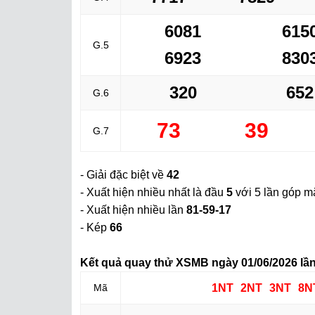
6081
615
G.5
6923
830
320
652
G.6
73
39
G.7
- Giải đặc biệt về
42
- Xuất hiện nhiều nhất là đầu
5
với 5 lần góp m
- Xuất hiện nhiều lần
81-59-17
- Kép
66
Kết quả quay thử XSMB ngày 01/06/2026 lần
Mã
1NT
2NT
3NT
8N