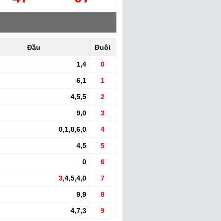
Đầu
Đuôi
1,4
0
6,1
1
4,5,5
2
9,0
3
0,1,8,6,0
4
4,5
5
0
6
3
,4,5,4,0
7
9,9
8
4,7,3
9