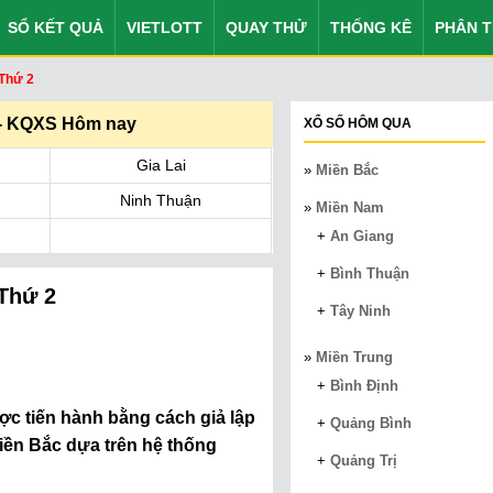
SỔ KẾT QUẢ
VIETLOTT
QUAY THỬ
THỐNG KÊ
PHÂN T
Thứ 2
n - KQXS Hôm nay
XỔ SỐ HÔM QUA
Gia Lai
»
Miền Bắc
Ninh Thuận
»
Miền Nam
+
An Giang
+
Bình Thuận
Thứ 2
+
Tây Ninh
»
Miền Trung
+
Bình Định
c tiến hành bằng cách giả lập
+
Quảng Bình
iền Bắc dựa trên hệ thống
+
Quảng Trị