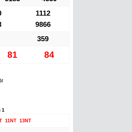
0
1112
3
9866
359
81
84
ặt
 1
T
11NT
13NT