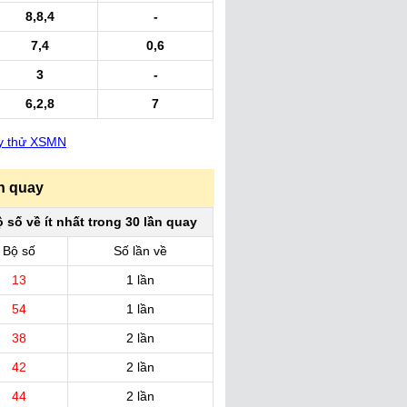
8,8,4
-
7,4
0,6
3
-
6,2,8
7
y thử XSMN
ần quay
 số về ít nhất trong 30 lần quay
Bộ số
Số lần về
13
1 lần
54
1 lần
38
2 lần
42
2 lần
44
2 lần