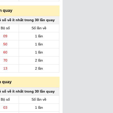
ần quay
 số về ít nhất trong 30 lần quay
Bộ số
Số lần về
09
1 lần
50
1 lần
60
1 lần
70
2 lần
13
2 lần
ần quay
 số về ít nhất trong 30 lần quay
Bộ số
Số lần về
03
1 lần