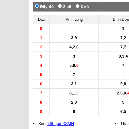
Đầy đủ
2 số
3 số
Đầu
Vĩnh Long
Bình Dư
0
-
1
1
3,9
7,2
2
4,2,6
7,7
3
3
9,3,4
4
5,6,
0
7
5
7
-
6
3,1
9,8
7
8,1,3
2,6,0,
8
2,3
5
9
9
6,5
Xem
kết quả XSMN
Tha