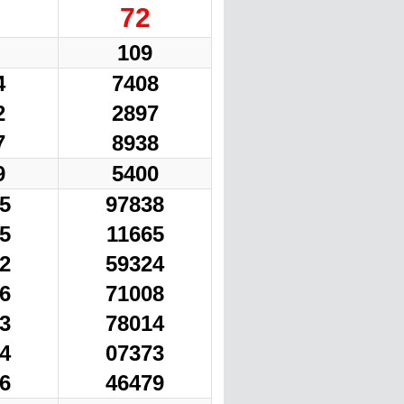
72
109
4
7408
2
2897
7
8938
9
5400
5
97838
5
11665
2
59324
6
71008
3
78014
4
07373
6
46479