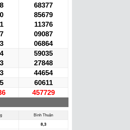
8
68377
0
85679
1
11376
7
09087
3
06864
4
59035
3
27848
3
44654
5
60611
36
457729
g
Bình Thuận
8,3