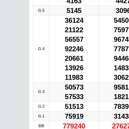
4163
442
5145
309
G.5
36124
5450
21122
7597
56557
9674
92246
7787
G.4
20661
9446
13926
1483
11983
3062
50573
9581
G.3
57533
1821
51513
7839
G.2
75919
3143
G.1
779240
2762
ĐB