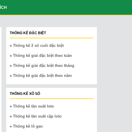
ÍCH
THỐNG KÊ ĐẶC BIỆT
»
Thống kê 2 số cuối đặc biệt
»
Thống kê giải đặc biệt theo tuần
»
Thống kê giải đặc biệt theo tháng
»
Thống kê giải đặc biệt theo năm
THỐNG KÊ XỔ SỐ
»
Thống kê tần suất loto
»
Thống kê tần suất cặp loto
»
Thống kê lô gan