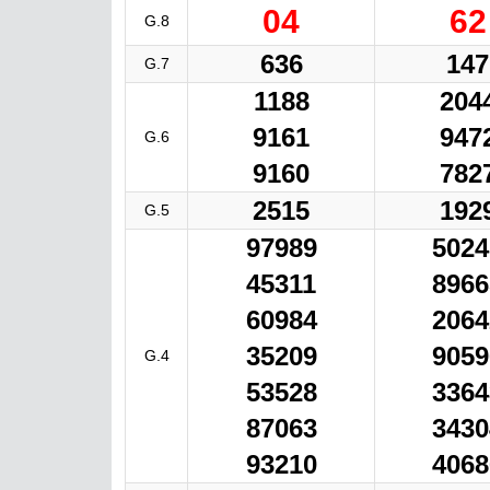
04
62
G.8
636
147
G.7
1188
204
9161
947
G.6
9160
782
2515
192
G.5
97989
5024
45311
8966
60984
2064
35209
9059
G.4
53528
3364
87063
3430
93210
4068