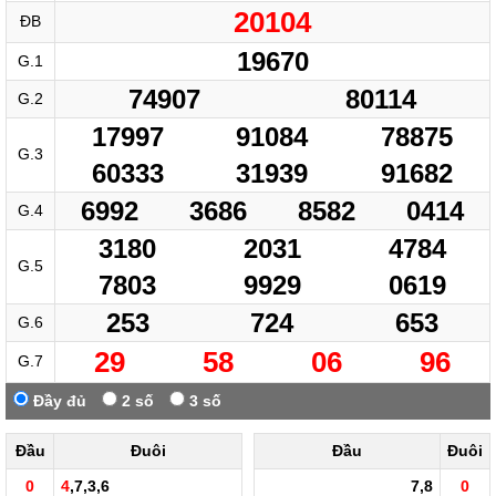
20104
ĐB
19670
G.1
74907
80114
G.2
17997
91084
78875
G.3
60333
31939
91682
6992
3686
8582
0414
G.4
3180
2031
4784
G.5
7803
9929
0619
253
724
653
G.6
29
58
06
96
G.7
Đầy đủ
2 số
3 số
Đầu
Đuôi
Đầu
Đuôi
0
4
,7,3,6
7,8
0