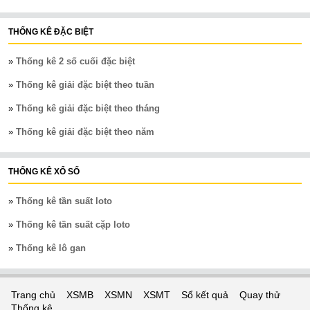
THỐNG KÊ ĐẶC BIỆT
»
Thống kê 2 số cuối đặc biệt
»
Thống kê giải đặc biệt theo tuần
»
Thống kê giải đặc biệt theo tháng
»
Thống kê giải đặc biệt theo năm
THỐNG KÊ XỔ SỐ
»
Thống kê tần suất loto
»
Thống kê tần suất cặp loto
»
Thống kê lô gan
Trang chủ
XSMB
XSMN
XSMT
Sổ kết quả
Quay thử
Thống kê