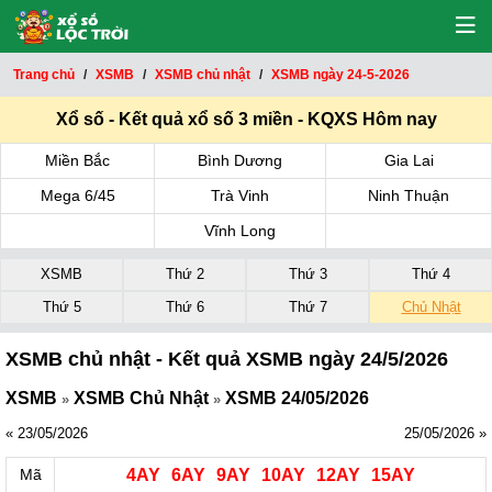
Trang chủ
XSMB
XSMB chủ nhật
XSMB ngày 24-5-2026
Xổ số - Kết quả xổ số 3 miền - KQXS Hôm nay
Miền Bắc
Bình Dương
Gia Lai
Mega 6/45
Trà Vinh
Ninh Thuận
Vĩnh Long
XSMB
Thứ 2
Thứ 3
Thứ 4
Thứ 5
Thứ 6
Thứ 7
Chủ Nhật
XSMB chủ nhật - Kết quả XSMB ngày 24/5/2026
XSMB
XSMB Chủ Nhật
XSMB 24/05/2026
»
»
« 23/05/2026
25/05/2026 »
Mã
4AY
6AY
9AY
10AY
12AY
15AY