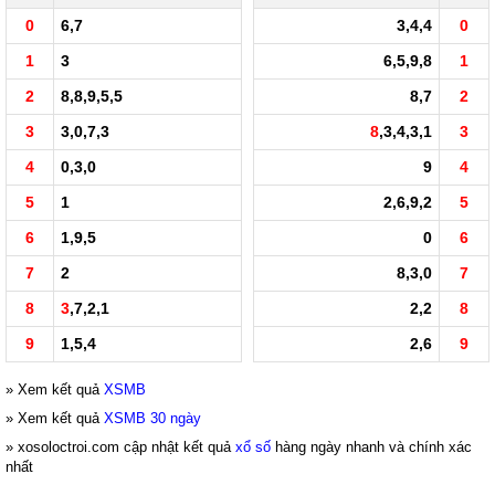
0
6,7
3,4,4
0
1
3
6,5,9,8
1
2
8,8,9,5,5
8,7
2
3
3,0,7,3
8
,3,4,3,1
3
4
0,3,0
9
4
5
1
2,6,9,2
5
6
1,9,5
0
6
7
2
8,3,0
7
8
3
,7,2,1
2,2
8
9
1,5,4
2,6
9
» Xem kết quả
XSMB
» Xem kết quả
XSMB 30 ngày
» xosoloctroi.com cập nhật kết quả
xổ số
hàng ngày nhanh và chính xác
nhất