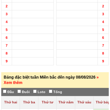
2
2
3
3
4
4
5
5
6
6
7
7
8
8
9
9
Bảng đặc biệt tuần Miền bắc đến ngày 08/08/2026
»
Xem thêm
Đầu
Đuôi
Loto
Tổng
Thứ hai
Thứ ba
Thứ tư
Thứ năm
Thứ sáu
Thứ bảy