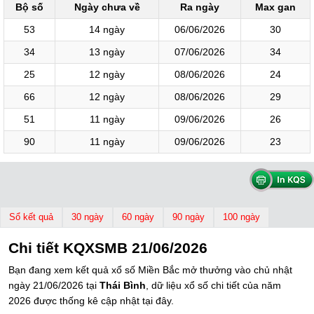
Bộ số
Ngày chưa về
Ra ngày
Max gan
53
14
ngày
06/06/2026
30
34
13
ngày
07/06/2026
34
25
12
ngày
08/06/2026
24
66
12
ngày
08/06/2026
29
51
11
ngày
09/06/2026
26
90
11
ngày
09/06/2026
23
Sổ kết quả
30 ngày
60 ngày
90 ngày
100 ngày
Chi tiết KQXSMB 21/06/2026
Bạn đang xem kết quả xổ số Miền Bắc mở thưởng vào chủ nhật
ngày 21/06/2026 tại
Thái Bình
, dữ liệu xổ số chi tiết của năm
2026 được thống kê cập nhật tại đây.