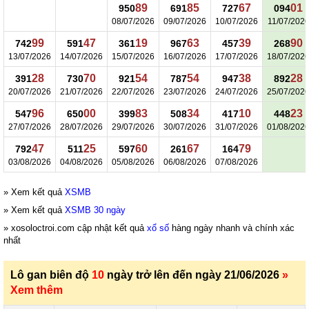
89
85
67
01
950
691
727
094
08/07/2026
09/07/2026
10/07/2026
11/07/202
99
47
19
63
39
90
742
591
361
967
457
268
13/07/2026
14/07/2026
15/07/2026
16/07/2026
17/07/2026
18/07/202
28
70
54
54
38
28
391
730
921
787
947
892
20/07/2026
21/07/2026
22/07/2026
23/07/2026
24/07/2026
25/07/202
96
00
83
34
10
23
547
650
399
508
417
448
27/07/2026
28/07/2026
29/07/2026
30/07/2026
31/07/2026
01/08/202
47
25
60
67
79
792
511
597
261
164
03/08/2026
04/08/2026
05/08/2026
06/08/2026
07/08/2026
» Xem kết quả
XSMB
» Xem kết quả
XSMB 30 ngày
» xosoloctroi.com cập nhật kết quả
xổ số
hàng ngày nhanh và chính xác
nhất
Lô gan biên độ
10
ngày trở lên đến ngày 21/06/2026
»
Xem thêm