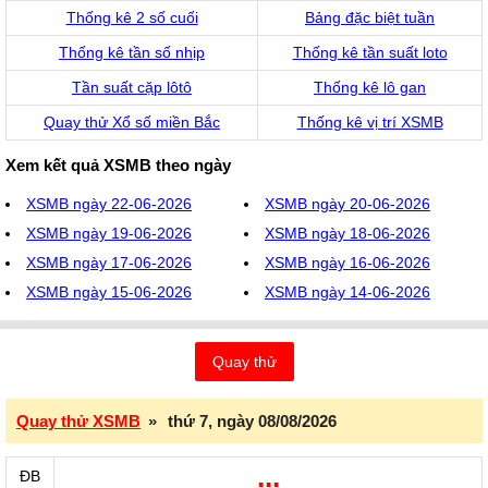
Thống kê 2 số cuối
Bảng đặc biệt tuần
Thống kê tần số nhịp
Thống kê tần suất loto
Tần suất cặp lôtô
Thống kê lô gan
Quay thử Xổ số miền Bắc
Thống kê vị trí XSMB
Xem kết quả XSMB theo ngày
XSMB ngày 22-06-2026
XSMB ngày 20-06-2026
XSMB ngày 19-06-2026
XSMB ngày 18-06-2026
XSMB ngày 17-06-2026
XSMB ngày 16-06-2026
XSMB ngày 15-06-2026
XSMB ngày 14-06-2026
Quay thử
Quay thử XSMB
»
thứ 7, ngày 08/08/2026
...
ĐB