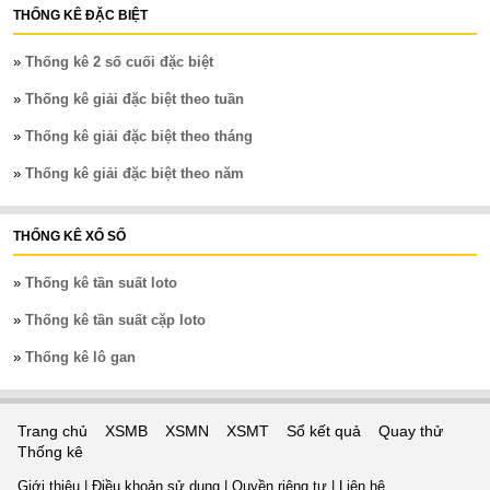
THỐNG KÊ ĐẶC BIỆT
»
Thống kê 2 số cuối đặc biệt
»
Thống kê giải đặc biệt theo tuần
»
Thống kê giải đặc biệt theo tháng
»
Thống kê giải đặc biệt theo năm
THỐNG KÊ XỔ SỐ
»
Thống kê tần suất loto
»
Thống kê tần suất cặp loto
»
Thống kê lô gan
Trang chủ
XSMB
XSMN
XSMT
Sổ kết quả
Quay thử
Thống kê
Giới thiệu
|
Điều khoản sử dụng
|
Quyền riêng tư
|
Liên hệ