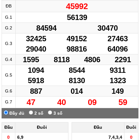
45992
ĐB
56139
G.1
84594
30470
G.2
32425
49152
27463
G.3
29040
98816
64096
1595
8118
4806
2291
G.4
1094
8544
9311
G.5
5918
8130
1323
887
014
149
G.6
47
40
09
59
G.7
Đầy đủ
2 số
3 số
Đầu
Đuôi
Đầu
Đuôi
0
6,9
7,4,3,4
0