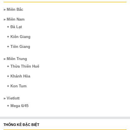
»
Miền Bắc
»
Miền Nam
+
Đà Lạt
+
Kiên Giang
+
Tiền Giang
»
Miền Trung
+
Thừa Thiên Huế
+
Khánh Hòa
+
Kon Tum
»
Vietlott
+
Mega 6/45
THỐNG KÊ ĐẶC BIỆT