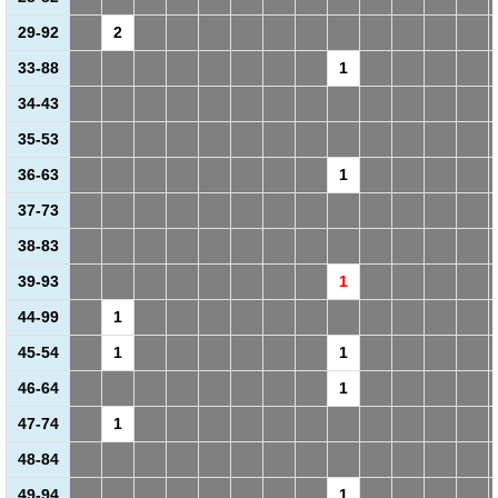
29-92
2
33-88
1
34-43
35-53
36-63
1
37-73
38-83
39-93
1
44-99
1
45-54
1
1
46-64
1
47-74
1
48-84
49-94
1