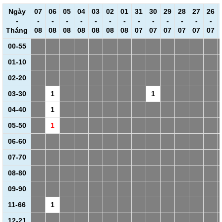
Ngày
07
06
05
04
03
02
01
31
30
29
28
27
26
-
-
-
-
-
-
-
-
-
-
-
-
-
-
Tháng
08
08
08
08
08
08
08
07
07
07
07
07
07
00-55
01-10
02-20
03-30
1
1
04-40
1
05-50
1
06-60
07-70
08-80
09-90
11-66
1
12-21