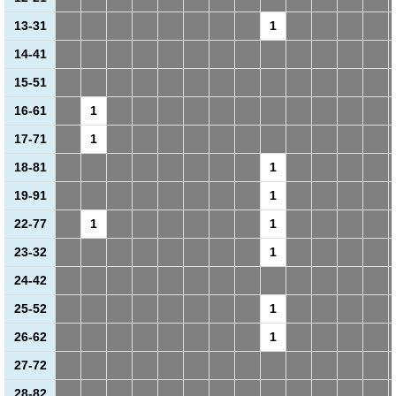
13-31
1
14-41
15-51
16-61
1
17-71
1
18-81
1
19-91
1
22-77
1
1
23-32
1
24-42
25-52
1
26-62
1
27-72
28-82