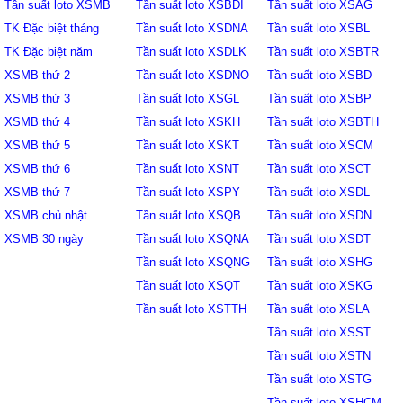
Tần suất loto XSMB
Tần suất loto XSBDI
Tần suất loto XSAG
TK Đặc biệt tháng
Tần suất loto XSDNA
Tần suất loto XSBL
TK Đặc biệt năm
Tần suất loto XSDLK
Tần suất loto XSBTR
XSMB thứ 2
Tần suất loto XSDNO
Tần suất loto XSBD
XSMB thứ 3
Tần suất loto XSGL
Tần suất loto XSBP
XSMB thứ 4
Tần suất loto XSKH
Tần suất loto XSBTH
XSMB thứ 5
Tần suất loto XSKT
Tần suất loto XSCM
XSMB thứ 6
Tần suất loto XSNT
Tần suất loto XSCT
XSMB thứ 7
Tần suất loto XSPY
Tần suất loto XSDL
XSMB chủ nhật
Tần suất loto XSQB
Tần suất loto XSDN
XSMB 30 ngày
Tần suất loto XSQNA
Tần suất loto XSDT
Tần suất loto XSQNG
Tần suất loto XSHG
Tần suất loto XSQT
Tần suất loto XSKG
Tần suất loto XSTTH
Tần suất loto XSLA
Tần suất loto XSST
Tần suất loto XSTN
Tần suất loto XSTG
Tần suất loto XSHCM