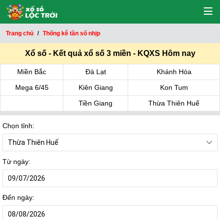
Trang chủ
Thống kê tần số nhịp
Xổ số - Kết quả xổ số 3 miền - KQXS Hôm nay
Miền Bắc
Đà Lạt
Khánh Hòa
Mega 6/45
Kiên Giang
Kon Tum
Tiền Giang
Thừa Thiên Huế
Chọn tỉnh:
Từ ngày:
Đến ngày: