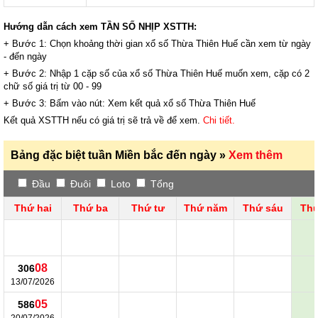
Hướng dẫn cách xem TẦN SỐ NHỊP XSTTH:
+ Bước 1: Chọn khoảng thời gian xổ số Thừa Thiên Huế cần xem từ ngày
- đến ngày
+ Bước 2: Nhập 1 cặp số của xổ số Thừa Thiên Huế muốn xem, cặp có 2
chữ số giá trị từ 00 - 99
+ Bước 3: Bấm vào nút: Xem kết quả xổ số Thừa Thiên Huế
Kết quả XSTTH nếu có giá trị sẽ trả về để xem.
Chi tiết.
Bảng đặc biệt tuần Miền bắc đến ngày »
Xem thêm
Đầu
Đuôi
Loto
Tổng
Thứ hai
Thứ ba
Thứ tư
Thứ năm
Thứ sáu
Thứ
08
306
13/07/2026
05
586