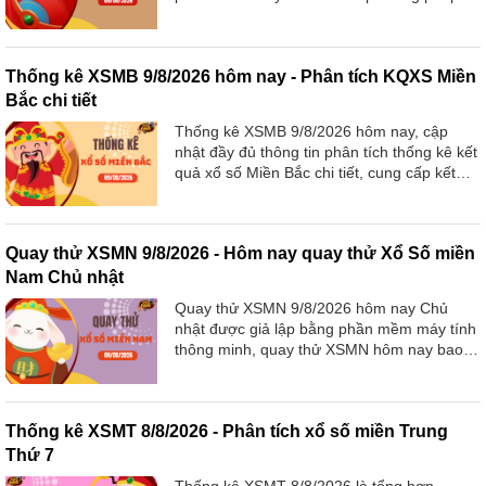
xắc suất thống kê giúp bạn tham khảo đài
XSMT Chủ nhật gồm có xổ số Huế XSTTH,
xổ số Kon Tum XSKT, xổ số Khánh Hòa
Thống kê XSMB 9/8/2026 hôm nay - Phân tích KQXS Miền
XSKH.
Bắc chi tiết
Thống kê XSMB 9/8/2026 hôm nay, cập
nhật đầy đủ thông tin phân tích thống kê kết
quả xổ số Miền Bắc chi tiết, cung cấp kết
quả chính xác xổ số truyền thống.
Quay thử XSMN 9/8/2026 - Hôm nay quay thử Xổ Số miền
Nam Chủ nhật
Quay thử XSMN 9/8/2026 hôm nay Chủ
nhật được giả lập bằng phần mềm máy tính
thông minh, quay thử XSMN hôm nay bao
gồm 3 đài mở thưởng là Tiền Giang, Kiên
Giang, Đà Lạt
Thống kê XSMT 8/8/2026 - Phân tích xổ số miền Trung
Thứ 7
Thống kê XSMT 8/8/2026 là tổng hợp