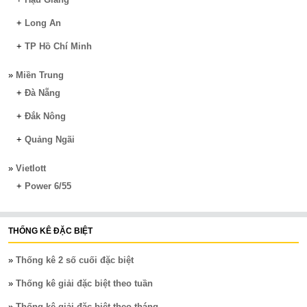
+
Long An
+
TP Hồ Chí Minh
»
Miền Trung
+
Đà Nẵng
+
Đắk Nông
+
Quảng Ngãi
»
Vietlott
+
Power 6/55
THỐNG KÊ ĐẶC BIỆT
»
Thống kê 2 số cuối đặc biệt
»
Thống kê giải đặc biệt theo tuần
»
Thống kê giải đặc biệt theo tháng