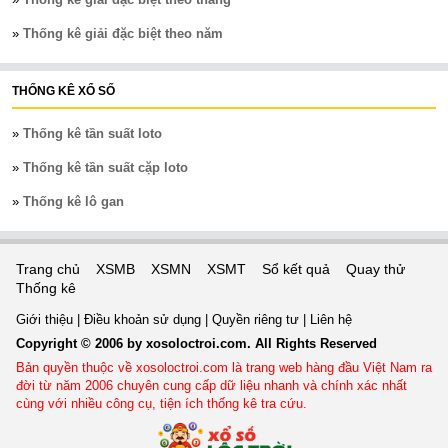
»
Thống kê giải đặc biệt theo năm
THỐNG KÊ XỔ SỐ
»
Thống kê tần suất loto
»
Thống kê tần suất cặp loto
»
Thống kê lô gan
Trang chủ
XSMB
XSMN
XSMT
Sổ kết quả
Quay thử
Thống kê
Giới thiệu
|
Điều khoản sử dụng
|
Quyền riêng tư
|
Liên hệ
Copyright © 2006 by xosoloctroi.com. All Rights Reserved
Bản quyền thuộc về xosoloctroi.com là trang web hàng đầu Việt Nam ra
đời từ năm 2006 chuyên cung cấp dữ liệu nhanh và chính xác nhất
cùng với nhiều công cụ, tiện ích thống kê tra cứu.