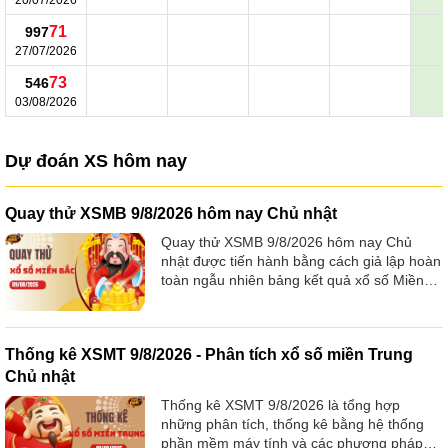
20/07/2026
71
997
27/07/2026
73
546
03/08/2026
Dự đoán XS hôm nay
Quay thử XSMB 9/8/2026 hôm nay Chủ nhật
Quay thử XSMB 9/8/2026 hôm nay Chủ
nhật được tiến hành bằng cách giả lập hoàn
toàn ngẫu nhiên bảng kết quả xổ số Miền
Bắc dựa trên hệ thống phần mềm riêng biệt
Thống kê XSMT 9/8/2026 - Phân tích xổ số miền Trung
Chủ nhật
Thống kê XSMT 9/8/2026 là tổng hợp
những phân tích, thống kê bằng hệ thống
phần mềm máy tính và các phương pháp