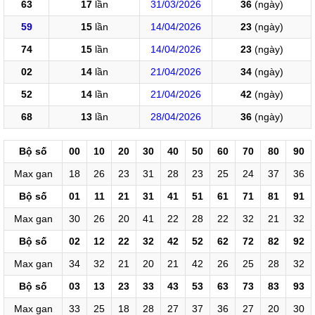
63
17
lần
31/03/2026
36
(ngày)
59
15
lần
14/04/2026
23
(ngày)
74
15
lần
14/04/2026
23
(ngày)
02
14
lần
21/04/2026
34
(ngày)
52
14
lần
21/04/2026
42
(ngày)
68
13
lần
28/04/2026
36
(ngày)
Bộ số
00
10
20
30
40
50
60
70
80
90
Max gan
18
26
23
31
28
23
25
24
37
36
Bộ số
01
11
21
31
41
51
61
71
81
91
Max gan
30
26
20
41
22
28
22
32
21
32
Bộ số
02
12
22
32
42
52
62
72
82
92
Max gan
34
32
21
20
21
42
26
25
28
32
Bộ số
03
13
23
33
43
53
63
73
83
93
Max gan
33
25
18
28
27
37
36
27
20
30