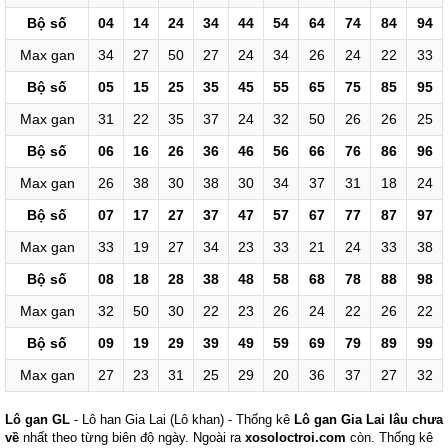
Bộ số
04
14
24
34
44
54
64
74
84
94
Max gan
34
27
50
27
24
34
26
24
22
33
Bộ số
05
15
25
35
45
55
65
75
85
95
Max gan
31
22
35
37
24
32
50
26
26
25
Bộ số
06
16
26
36
46
56
66
76
86
96
Max gan
26
38
30
38
30
34
37
31
18
24
Bộ số
07
17
27
37
47
57
67
77
87
97
Max gan
33
19
27
34
23
33
21
24
33
38
Bộ số
08
18
28
38
48
58
68
78
88
98
Max gan
32
50
30
22
23
26
24
22
26
22
Bộ số
09
19
29
39
49
59
69
79
89
99
Max gan
27
23
31
25
29
20
36
37
27
32
Lô gan GL
- Lô han Gia Lai (Lô khan) - Thống kê
Lô gan Gia Lai lâu chưa
về
nhất theo từng biên độ ngày. Ngoài ra
xosoloctroi.com
còn. Thống kê