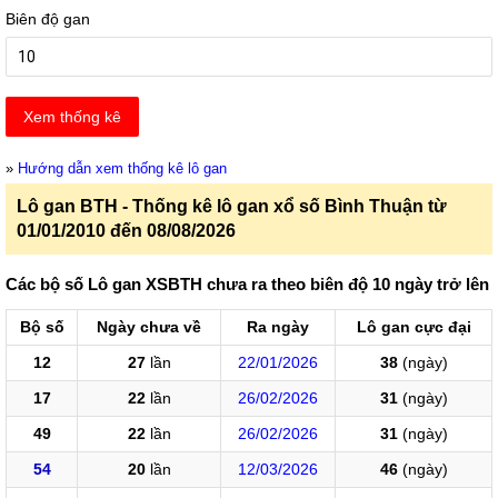
Biên độ gan
Xem thống kê
»
Hướng dẫn xem thống kê lô gan
Lô gan BTH - Thống kê lô gan xổ số Bình Thuận từ
01/01/2010 đến 08/08/2026
Các bộ số Lô gan XSBTH chưa ra theo biên độ 10 ngày trở lên
Bộ số
Ngày chưa về
Ra ngày
Lô gan cực đại
12
27
lần
22/01/2026
38
(ngày)
17
22
lần
26/02/2026
31
(ngày)
49
22
lần
26/02/2026
31
(ngày)
54
20
lần
12/03/2026
46
(ngày)