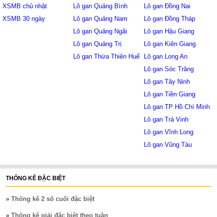
XSMB chủ nhật
Lô gan Quảng Bình
Lô gan Đồng Nai
XSMB 30 ngày
Lô gan Quảng Nam
Lô gan Đồng Tháp
Lô gan Quảng Ngãi
Lô gan Hậu Giang
Lô gan Quảng Trị
Lô gan Kiên Giang
Lô gan Thừa Thiên Huế
Lô gan Long An
Lô gan Sóc Trăng
Lô gan Tây Ninh
Lô gan Tiền Giang
Lô gan TP Hồ Chí Minh
Lô gan Trà Vinh
Lô gan Vĩnh Long
Lô gan Vũng Tàu
THỐNG KÊ ĐẶC BIỆT
»
Thống kê 2 số cuối đặc biệt
»
Thống kê giải đặc biệt theo tuần