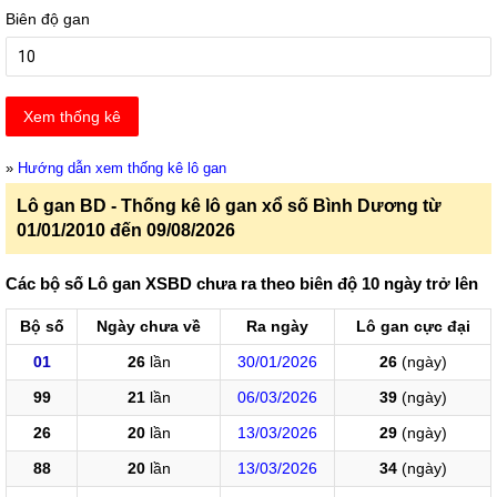
Biên độ gan
Xem thống kê
»
Hướng dẫn xem thống kê lô gan
Lô gan BD - Thống kê lô gan xổ số Bình Dương từ
01/01/2010 đến 09/08/2026
Các bộ số Lô gan XSBD chưa ra theo biên độ 10 ngày trở lên
Bộ số
Ngày chưa về
Ra ngày
Lô gan cực đại
01
26
lần
30/01/2026
26
(ngày)
99
21
lần
06/03/2026
39
(ngày)
26
20
lần
13/03/2026
29
(ngày)
88
20
lần
13/03/2026
34
(ngày)