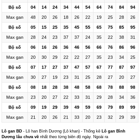
Bộ số
04
14
24
34
44
54
64
74
84
94
Max gan
48
20
26
18
26
22
19
25
28
26
Bộ số
05
15
25
35
45
55
65
75
85
95
Max gan
28
24
23
37
37
24
35
22
38
31
Bộ số
06
16
26
36
46
56
66
76
86
96
Max gan
20
30
29
22
22
27
35
23
34
25
Bộ số
07
17
27
37
47
57
67
77
87
97
Max gan
30
27
19
23
31
25
28
27
20
27
Bộ số
08
18
28
38
48
58
68
78
88
98
Max gan
23
20
27
22
33
31
29
28
34
36
Bộ số
09
19
29
39
49
59
69
79
89
99
Max gan
21
20
26
21
33
20
23
32
29
39
Lô gan BD
- Lô han Bình Dương (Lô khan) - Thống kê
Lô gan Bình
Dương lâu chưa về
nhất theo từng biên độ ngày. Ngoài ra