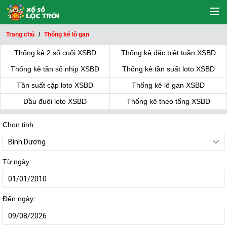
Trang chủ
Thống kê lô gan
Thống kê 2 số cuối XSBD
Thống kê đặc biệt tuần XSBD
Thống kê tần số nhịp XSBD
Thống kê tần suất loto XSBD
Tần suất cặp loto XSBD
Thống kê lô gan XSBD
Đầu đuôi loto XSBD
Thống kê theo tổng XSBD
Chọn tỉnh:
Từ ngày:
Đến ngày: